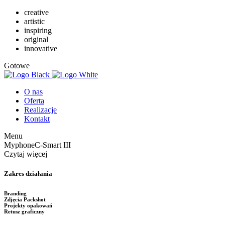
creative
artistic
inspiring
original
innovative
Gotowe
O nas
Oferta
Realizacje
Kontakt
Menu
Myphone
C-Smart III
Czytaj więcej
Zakres działania
Branding
Zdjęcia Packshot
Projekty opakowań
Retusz graficzny