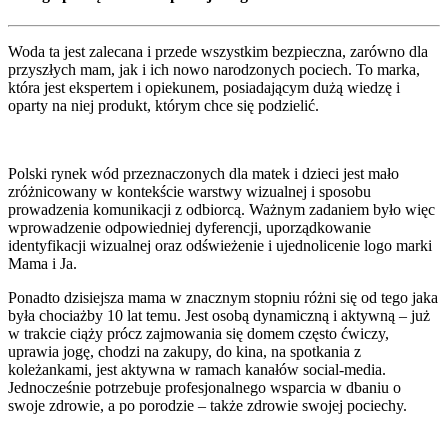
Woda ta jest zalecana i przede wszystkim bezpieczna, zarówno dla
przyszłych mam, jak i ich nowo narodzonych pociech. To marka,
która jest ekspertem i opiekunem, posiadającym dużą wiedzę i
oparty na niej produkt, którym chce się podzielić.
Polski rynek wód przeznaczonych dla matek i dzieci jest mało
zróżnicowany w kontekście warstwy wizualnej i sposobu
prowadzenia komunikacji z odbiorcą. Ważnym zadaniem było więc
wprowadzenie odpowiedniej dyferencji, uporządkowanie
identyfikacji wizualnej oraz odświeżenie i ujednolicenie logo marki
Mama i Ja.
Ponadto dzisiejsza mama w znacznym stopniu różni się od tego jaka
była chociażby 10 lat temu. Jest osobą dynamiczną i aktywną – już
w trakcie ciąży prócz zajmowania się domem często ćwiczy,
uprawia jogę, chodzi na zakupy, do kina, na spotkania z
koleżankami, jest aktywna w ramach kanałów social-media.
Jednocześnie potrzebuje profesjonalnego wsparcia w dbaniu o
swoje zdrowie, a po porodzie – także zdrowie swojej pociechy.