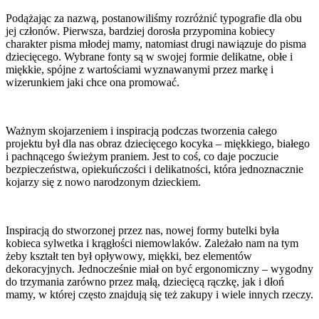
Podążając za nazwą, postanowiliśmy rozróżnić typografie dla obu
jej członów. Pierwsza, bardziej dorosła przypomina kobiecy
charakter pisma młodej mamy, natomiast drugi nawiązuje do pisma
dziecięcego. Wybrane fonty są w swojej formie delikatne, obłe i
miękkie, spójne z wartościami wyznawanymi przez markę i
wizerunkiem jaki chce ona promować.
Ważnym skojarzeniem i inspiracją podczas tworzenia całego
projektu był dla nas obraz dziecięcego kocyka – miękkiego, białego
i pachnącego świeżym praniem. Jest to coś, co daje poczucie
bezpieczeństwa, opiekuńczości i delikatności, która jednoznacznie
kojarzy się z nowo narodzonym dzieckiem.
Inspiracją do stworzonej przez nas, nowej formy butelki była
kobieca sylwetka i krągłości niemowlaków. Zależało nam na tym
żeby kształt ten był opływowy, miękki, bez elementów
dekoracyjnych. Jednocześnie miał on być ergonomiczny – wygodny
do trzymania zarówno przez małą, dziecięcą rączkę, jak i dłoń
mamy, w której często znajdują się też zakupy i wiele innych rzeczy.