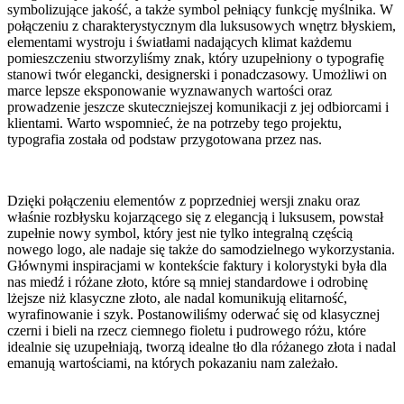
symbolizujące jakość, a także symbol pełniący funkcję myślnika. W
połączeniu z charakterystycznym dla luksusowych wnętrz błyskiem,
elementami wystroju i światłami nadających klimat każdemu
pomieszczeniu stworzyliśmy znak, który uzupełniony o typografię
stanowi twór elegancki, designerski i ponadczasowy. Umożliwi on
marce lepsze eksponowanie wyznawanych wartości oraz
prowadzenie jeszcze skuteczniejszej komunikacji z jej odbiorcami i
klientami. Warto wspomnieć, że na potrzeby tego projektu,
typografia została od podstaw przygotowana przez nas.
Dzięki połączeniu elementów z poprzedniej wersji znaku oraz
właśnie rozbłysku kojarzącego się z elegancją i luksusem, powstał
zupełnie nowy symbol, który jest nie tylko integralną częścią
nowego logo, ale nadaje się także do samodzielnego wykorzystania.
Głównymi inspiracjami w kontekście faktury i kolorystyki była dla
nas miedź i różane złoto, które są mniej standardowe i odrobinę
lżejsze niż klasyczne złoto, ale nadal komunikują elitarność,
wyrafinowanie i szyk. Postanowiliśmy oderwać się od klasycznej
czerni i bieli na rzecz ciemnego fioletu i pudrowego różu, które
idealnie się uzupełniają, tworzą idealne tło dla różanego złota i nadal
emanują wartościami, na których pokazaniu nam zależało.